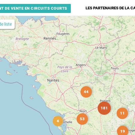
LES PARTENAIRES DE LA C
T DE VENTE EN CIRCUITS COURTS
e liste
44
181
11
53
4
19