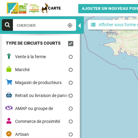
LA CARTE
AJOUTER UN NOUVEAU POIN
◀
Afficher sous forme d
TYPE DE CIRCUITS COURTS
Vente à la ferme
Marché
Magasin de producteurs
Retrait ou livraison de paniers
AMAP ou groupe de
consommateurs
Commerce de proximité
Artisan