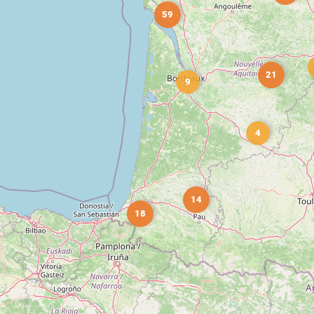
59
21
9
4
14
18